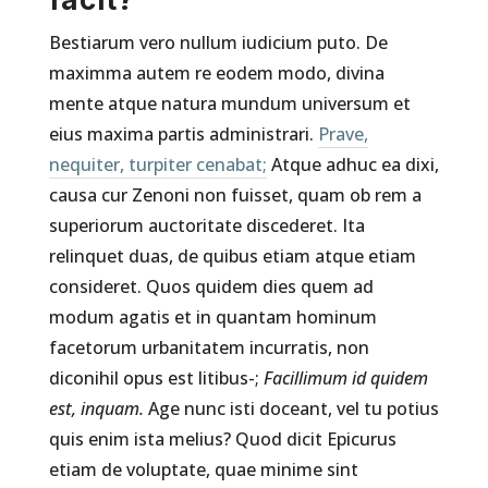
Bestiarum vero nullum iudicium puto. De
maximma autem re eodem modo, divina
mente atque natura mundum universum et
eius maxima partis administrari.
Prave,
nequiter, turpiter cenabat;
Atque adhuc ea dixi,
causa cur Zenoni non fuisset, quam ob rem a
superiorum auctoritate discederet. Ita
relinquet duas, de quibus etiam atque etiam
consideret. Quos quidem dies quem ad
modum agatis et in quantam hominum
facetorum urbanitatem incurratis, non
diconihil opus est litibus-;
Facillimum id quidem
est, inquam.
Age nunc isti doceant, vel tu potius
quis enim ista melius? Quod dicit Epicurus
etiam de voluptate, quae minime sint