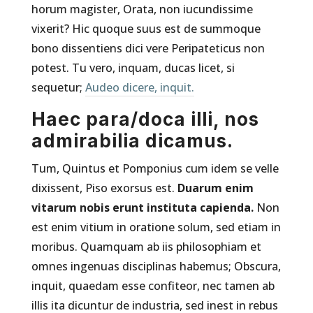
horum magister, Orata, non iucundissime
vixerit? Hic quoque suus est de summoque
bono dissentiens dici vere Peripateticus non
potest. Tu vero, inquam, ducas licet, si
sequetur;
Audeo dicere, inquit.
Haec para/doca illi, nos
admirabilia dicamus.
Tum, Quintus et Pomponius cum idem se velle
dixissent, Piso exorsus est.
Duarum enim
vitarum nobis erunt instituta capienda.
Non
est enim vitium in oratione solum, sed etiam in
moribus. Quamquam ab iis philosophiam et
omnes ingenuas disciplinas habemus; Obscura,
inquit, quaedam esse confiteor, nec tamen ab
illis ita dicuntur de industria, sed inest in rebus