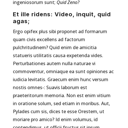
ingeniosorum sunt;
Quid Zeno?
Et ille ridens: Video, inquit, quid
agas;
Ergo opifex plus sibi proponet ad formarum
quam civis excellens ad factorum
pulchritudinem? Quid enim de amicitia
statueris utilitatis causa expetenda vides.
Perturbationes autem nulla naturae vi
commoventur, omniaque ea sunt opiniones ac
iudicia levitatis. Graecum enim hunc versum
nostis omnes-: Suavis laborum est
praeteritorum memoria. Non est enim vitium
in oratione solum, sed etiam in moribus. Aut,
Pylades cum sis, dices te esse Orestem, ut
moriare pro amico? Id enim volumus, id
contendimus, ut officii fructus sit ipsum