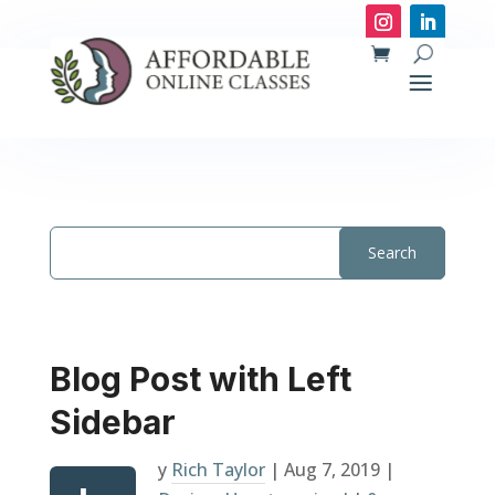
Blog Post with Left
Sidebar
y
Rich Taylor
|
Aug 7, 2019
|