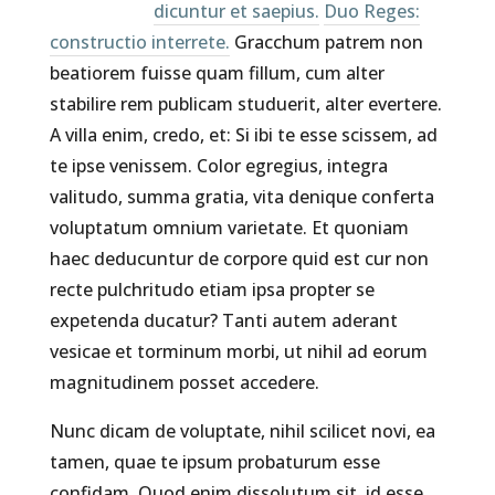
dicuntur et saepius.
Duo Reges:
constructio interrete.
Gracchum patrem non
beatiorem fuisse quam fillum, cum alter
stabilire rem publicam studuerit, alter evertere.
A villa enim, credo, et: Si ibi te esse scissem, ad
te ipse venissem. Color egregius, integra
valitudo, summa gratia, vita denique conferta
voluptatum omnium varietate. Et quoniam
haec deducuntur de corpore quid est cur non
recte pulchritudo etiam ipsa propter se
expetenda ducatur? Tanti autem aderant
vesicae et torminum morbi, ut nihil ad eorum
magnitudinem posset accedere.
Nunc dicam de voluptate, nihil scilicet novi, ea
tamen, quae te ipsum probaturum esse
confidam. Quod enim dissolutum sit, id esse