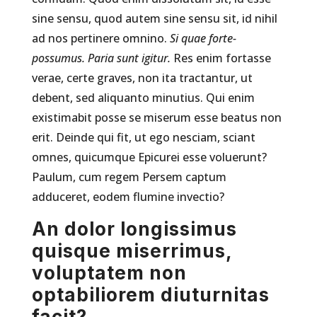
sine sensu, quod autem sine sensu sit, id nihil
ad nos pertinere omnino.
Si quae forte-
possumus.
Paria sunt igitur.
Res enim fortasse
verae, certe graves, non ita tractantur, ut
debent, sed aliquanto minutius. Qui enim
existimabit posse se miserum esse beatus non
erit. Deinde qui fit, ut ego nesciam, sciant
omnes, quicumque Epicurei esse voluerunt?
Paulum, cum regem Persem captum
adduceret, eodem flumine invectio?
An dolor longissimus
quisque miserrimus,
voluptatem non
optabiliorem diuturnitas
facit?