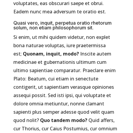
voluptates, eas obscurari saepe et obrui.
Eadem nunc mea adversum te oratio est.
Quasi vero, inquit, perpetua oratio rhetorum
solum, non etiam philosophorum sit.
Si enim, ut mihi quidem videtur, non explet
bona naturae voluptas, iure praetermissa
est;
Quonam, inquit, modo?
Inscite autem
medicinae et gubernationis ultimum cum
ultimo sapientiae comparatur. Praeclare enim
Plato: Beatum, cui etiam in senectute
contigerit, ut sapientiam verasque opiniones
assequi possit. Sed isti ipsi, qui voluptate et
dolore omnia metiuntur, nonne clamant
sapienti plus semper adesse quod velit quam
quod nolit?
Quo tandem modo?
Quid affers,
cur Thorius, cur Caius Postumius, cur omnium