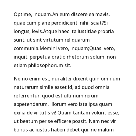
Optime, inquam.An eum discere ea mavis,
quae cum plane perdidiceriti nihil sciat?Si
longus, levis.Atque haec ita iustitiae propria
sunt, ut sint virtutum reliquarum
communia.Memini vero, inquam;Quasi vero,
inquit, perpetua oratio rhetorum solum, non
etiam philosophorum sit.
Nemo enim est, qui aliter dixerit quin omnium
naturarum simile esset id, ad quod omnia
referrentur, quod est ultimum rerum
appetendarum. Illorum vero ista ipsa quam
exilia de virtutis vi! Quam tantam volunt esse,
ut beatum per se efficere possit. Nam nec vir
bonus ac iustus haberi debet qui, ne malum