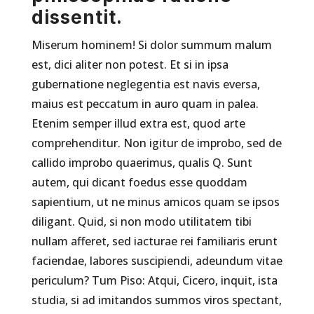
dissentit.
Miserum hominem! Si dolor summum malum
est, dici aliter non potest. Et si in ipsa
gubernatione neglegentia est navis eversa,
maius est peccatum in auro quam in palea.
Etenim semper illud extra est, quod arte
comprehenditur. Non igitur de improbo, sed de
callido improbo quaerimus, qualis Q. Sunt
autem, qui dicant foedus esse quoddam
sapientium, ut ne minus amicos quam se ipsos
diligant. Quid, si non modo utilitatem tibi
nullam afferet, sed iacturae rei familiaris erunt
faciendae, labores suscipiendi, adeundum vitae
periculum? Tum Piso: Atqui, Cicero, inquit, ista
studia, si ad imitandos summos viros spectant,