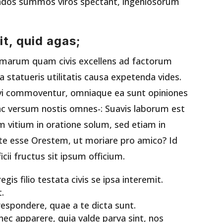
itandos summos viros spectant, ingeniosorum
uit, quid agas;
ormarum quam civis excellens ad factorum
 statueris utilitatis causa expetenda vides.
 vi commoventur, omniaque ea sunt opiniones
unc versum nostis omnes-: Suavis laborum est
 vitium in oratione solum, sed etiam in
 te esse Orestem, ut moriare pro amico? Id
cii fructus sit ipsum officium.
gis filio testata civis se ipsa interemit.
t.
spondere, quae a te dicta sunt.
nec apparere, quia valde parva sint, nos