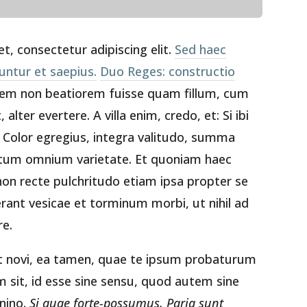
t, consectetur adipiscing elit.
Sed haec
untur et saepius.
Duo Reges: constructio
m non beatiorem fuisse quam fillum, cum
alter evertere. A villa enim, credo, et: Si ibi
. Color egregius, integra valitudo, summa
tatum omnium varietate. Et quoniam haec
on recte pulchritudo etiam ipsa propter se
ant vesicae et torminum morbi, ut nihil ad
e.
cet novi, ea tamen, quae te ipsum probaturum
 sit, id esse sine sensu, quod autem sine
mnino.
Si quae forte-possumus.
Paria sunt