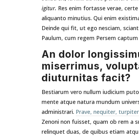
igitur.
Res enim fortasse verae, certe 
aliquanto minutius. Qui enim existim
Deinde qui fit, ut ego nesciam, scia
Paulum, cum regem Persem captum a
An dolor longissi
miserrimus, volup
diuturnitas facit?
Bestiarum vero nullum iudicium pu
mente atque natura mundum univers
administrari.
Prave, nequiter, turpite
Zenoni non fuisset, quam ob rem a su
relinquet duas, de quibus etiam atq