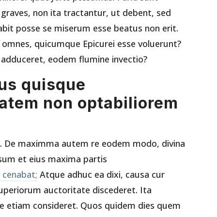
graves, non ita tractantur, ut debent, sed
abit posse se miserum esse beatus non erit.
nt omnes, quicumque Epicurei esse voluerunt?
dduceret, eodem flumine invectio?
mus quisque
tatem non optabiliorem
to. De maximma autem re eodem modo, divina
um et eius maxima partis
r cenabat;
Atque adhuc ea dixi, causa cur
periorum auctoritate discederet. Ita
ue etiam consideret. Quos quidem dies quem