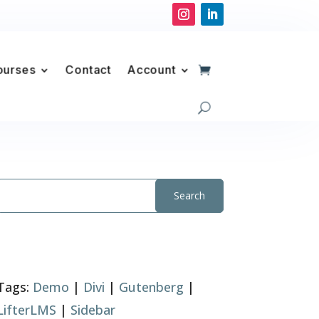
ourses
Contact
Account
Tags:
Demo
|
Divi
|
Gutenberg
|
LifterLMS
|
Sidebar