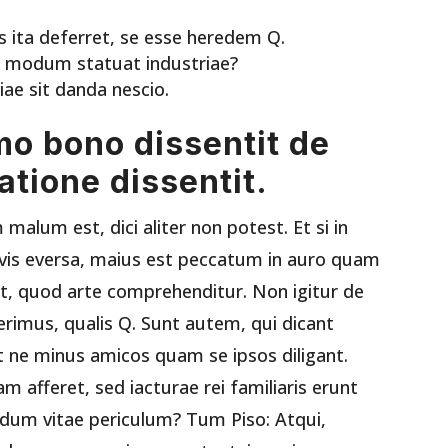
s ita deferret, se esse heredem Q.
ae modum statuat industriae?
iae sit danda nescio.
o bono dissentit de
atione dissentit.
um est, dici aliter non potest. Et si in
avis eversa, maius est peccatum in auro quam
st, quod arte comprehenditur. Non igitur de
rimus, qualis Q. Sunt autem, qui dicant
ne minus amicos quam se ipsos diligant.
am afferet, sed iacturae rei familiaris erunt
ndum vitae periculum? Tum Piso: Atqui,