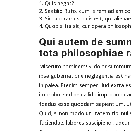
Quis negat?
Sextilio Rufo, cum is rem ad amico
Sin laboramus, quis est, qui alien
Quod si ita sit, cur opera philosoph
Qui autem de summ
tota philosophiae r
Miserum hominem! Si dolor summum mal
ipsa gubernatione neglegentia est n
in palea. Etenim semper illud extra e
improbo, sed de callido improbo quae
foedus esse quoddam sapientium, ut 
Quid, si non modo utilitatem tibi null
faciendae, labores suscipiendi, adeu