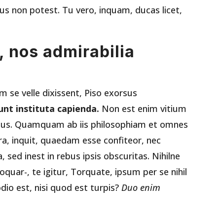
cus non potest. Tu vero, inquam, ducas licet,
, nos admirabilia
se velle dixissent, Piso exorsus
nt instituta capienda.
Non est enim vitium
ibus. Quamquam ab iis philosophiam et omnes
a, inquit, quaedam esse confiteor, nec
a, sed inest in rebus ipsis obscuritas. Nihilne
uar-, te igitur, Torquate, ipsum per se nihil
dio est, nisi quod est turpis?
Duo enim