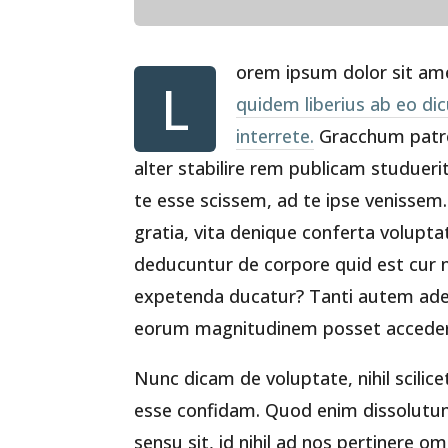
orem ipsum dolor sit ame
L
quidem liberius ab eo dic
interrete.
Gracchum patre
alter stabilire rem publicam studuerit, 
te esse scissem, ad te ipse venissem
gratia, vita denique conferta volup
deducuntur de corpore quid est cur n
expetenda ducatur? Tanti autem ader
eorum magnitudinem posset acceder
Nunc dicam de voluptate, nihil scili
esse confidam. Quod enim dissolutum
sensu sit, id nihil ad nos pertinere o