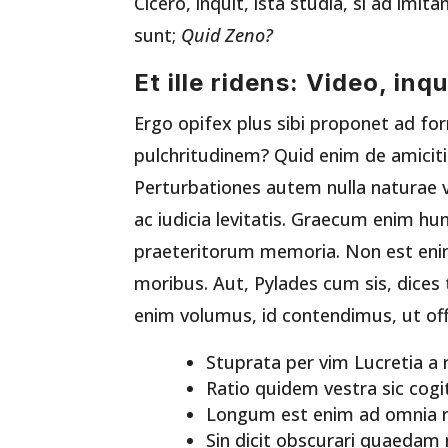
Cicero, inquit, ista studia, si ad im
sunt;
Quid Zeno?
Et ille ridens: Video, inq
Ergo opifex plus sibi proponet ad f
pulchritudinem? Quid enim de amicitia
Perturbationes autem nulla naturae
ac iudicia levitatis. Graecum enim h
praeteritorum memoria. Non est enim
moribus. Aut, Pylades cum sis, dices
enim volumus, id contendimus, ut offi
Stuprata per vim Lucretia a re
Ratio quidem vestra sic cogi
Longum est enim ad omnia re
Sin dicit obscurari quaedam 