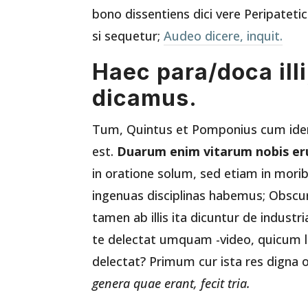
bono dissentiens dici vere Peripateti
si sequetur;
Audeo dicere, inquit.
Haec para/doca illi
dicamus.
Tum, Quintus et Pomponius cum idem 
est.
Duarum enim vitarum nobis eru
in oratione solum, sed etiam in mor
ingenuas disciplinas habemus; Obscur
tamen ab illis ita dicuntur de industri
te delectat umquam -video, quicum loq
delectat? Primum cur ista res digna o
genera quae erant, fecit tria.