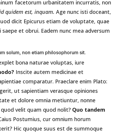
num facetorum urbanitatem incurratis, non
id quidem est, inquam.
Age nunc isti doceant,
Quod dicit Epicurus etiam de voluptate, quae
ri saepe et obrui. Eadem nunc mea adversum
rum solum, non etiam philosophorum sit.
explet bona naturae voluptas, iure
modo?
Inscite autem medicinae et
pientiae comparatur. Praeclare enim Plato:
gerit, ut sapientiam verasque opiniones
luptate et dolore omnia metiuntur, nonne
 quod velit quam quod nolit?
Quo tandem
r Caius Postumius, cur omnium horum
ixerit? Hic quoque suus est de summoque