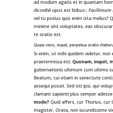
ad modum agatis et in quantam homi
diconihil opus est litibus-;
Facillimum 
vel tu potius quis enim ista melius? 
minime sint voluptates, eas obscura
te oratio est.
Quasi vero, inquit, perpetua oratio rheto
Si enim, ut mihi quidem videtur, non 
praetermissa est;
Quonam, inquit, 
gubernationis ultimum cum ultimo sa
Beatum, cui etiam in senectute conti
assequi possit. Sed isti ipsi, qui vo
clamant sapienti plus semper adesse
modo?
Quid affers, cur Thorius, cu
magister, Orata, non iucundissime v